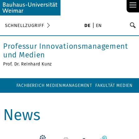
≡
S
SCHNELLZUGRIFF
DE
EN
Su
Professur Innovationsmanagement
und Medien
Prof. Dr. Reinhard Kunz
FACHBEREICH MEDIENMANAGEMENT
FAKULTÄT MEDIEN
News