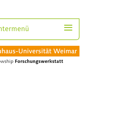
≡
ntermenü
ubmenü
ffnen