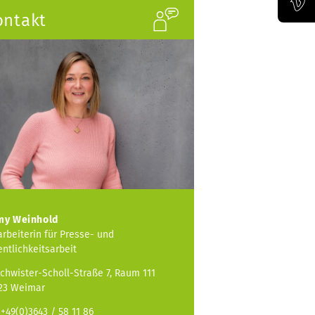
ontakt
Offizieller Vimeo-Kanal der Bauhaus-Univertität Weimar
my Weinhold
arbeiterin für Presse- und
entlichkeitsarbeit
chwister-Scholl-Straße 7, Raum 111
23 Weimar
: +49(0)3643 / 58 11 86