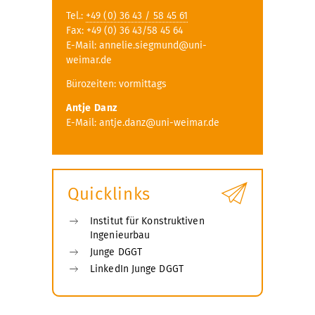
Tel.:
+49 (0) 36 43 / 58 45 61
Fax: +49 (0) 36 43/58 45 64
E-Mail: annelie.siegmund@uni-
weimar.de
Bürozeiten: vormittags
Antje Danz
E-Mail: antje.danz@uni-weimar.de
Quicklinks
Institut für Konstruktiven
Ingenieurbau
Junge DGGT
LinkedIn Junge DGGT