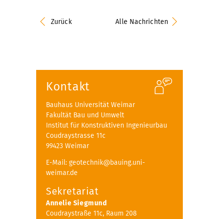
Zurück
Alle Nachrichten
Kontakt
Bauhaus Universität Weimar
Fakultät Bau und Umwelt
Institut für Konstruktiven Ingenieurbau
Coudraystrasse 11c
99423 Weimar
E-Mail: geotechnik@bauing.uni-
weimar.de
Sekretariat
Annelie Siegmund
Coudraystraße 11c, Raum 208