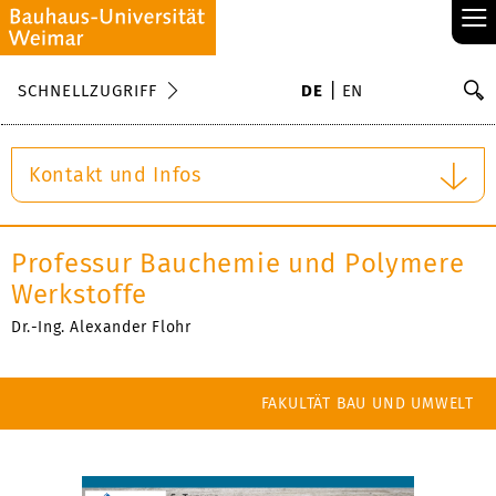
≡
S
SCHNELLZUGRIFF
DE
EN
Su
Kontakt und Infos
Professur Bauchemie und Polymere
Werkstoffe
Dr.-Ing. Alexander Flohr
FAKULTÄT BAU UND UMWELT