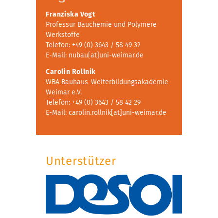
Franziska Vogt
Professur Bauchemie und Polymere
Werkstoffe
Telefon: +49 (0) 3643 / 58 49 32
E-Mail: nubau[at]uni-weimar.de
Carolin Rollnik
WBA Bauhaus-Weiterbildungsakademie
Weimar e.V.
Telefon: +49 (0) 3643 / 58 42 29
E-Mail: carolin.rollnik[at]uni-weimar.de
Unterstützer