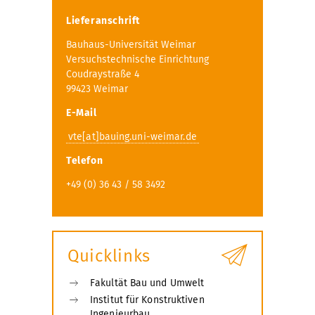
Lieferanschrift
Bauhaus-Universität Weimar
Versuchstechnische Einrichtung
Coudraystraße 4
99423 Weimar
E-Mail
vte[at]bauing.uni-weimar.de
Telefon
+49 (0) 36 43 / 58 3492
Quicklinks
Fakultät Bau und Umwelt
Institut für Konstruktiven
Ingenieurbau