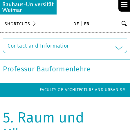
≡
S
SHORTCUTS
DE
EN
Se
Contact and Information
Professur Bauformenlehre
FACULTY OF ARCHITECTURE AND URBANISM
5. Raum und