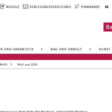
MOODLE
VORLESUNGSVERZEICHNIS
PINNWÄNDE
DE
R UND URBANISTIK
BAU UND UMWELT
KUNST 
(MdU)
MdU aus 2026