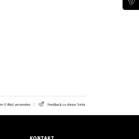
Offizieller Vimeo-Kanal der Bauhaus-Univertität Weimar
er E-Mail versenden
Feedback zu dieser Seite
KONTAKT