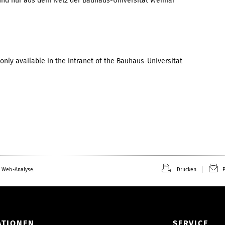
ch und nur aus dem Netz der Bauhaus-Universität Weimar
only available in the intranet of the Bauhaus-Universität
 Web-Analyse.
Drucken
P
ATIONEN
SERVICE