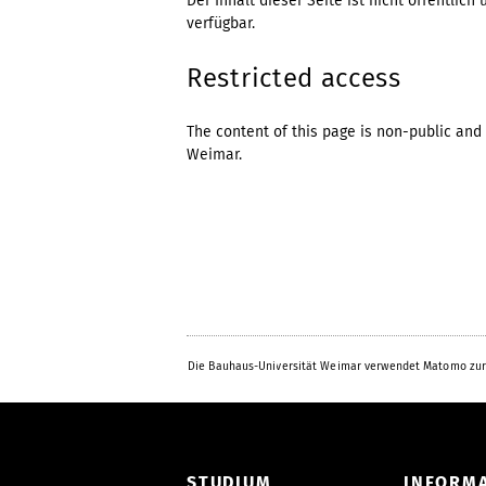
Der Inhalt dieser Seite ist nicht öffentli
verfügbar.
Restricted access
The content of this page is non-public and 
Weimar.
Die Bauhaus-Universität Weimar verwendet Matomo zur
STUDIUM
INFORM