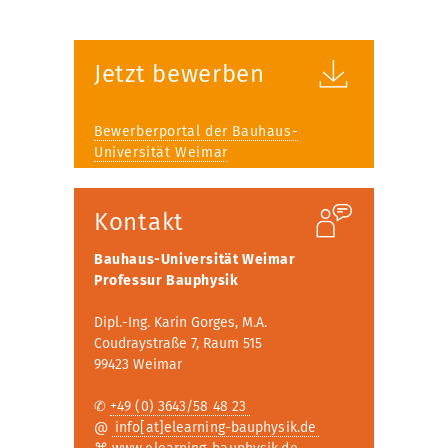
Jetzt bewerben
Bewerberportal der Bauhaus-
Universität Weimar
Kontakt
Bauhaus-Universität Weimar
Professur Bauphysik
Dipl.-Ing. Karin Gorges, M.A.
Coudraystraße 7, Raum 515
99423 Weimar
✆
+49 (0) 3643/58 48 23
@
info[at]elearning-bauphysik.de