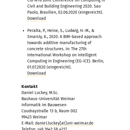
CIB W78 Joint Conference on Computing in
Civil and Building Engineering 2020. Sao
Paolo, Brasilien, 02.06.2020 (eingereicht).
Download
Peralta, P., Heine, S., Ludwig, H.-M., &
Smarsly, K., 2020. A BIM-based approach
towards additive manufacturing of
concrete structures. In: The 27th
International Workshop on Intelligent
Computing in Engineering (EG-ICE). Berlin,
01.07.2020 (eingereicht).
Download
Kontakt
Daniel Luckey, M.Sc.
Bauhaus-Universität Weimar
Informatik im Bauwesen
Coudraystraße 13 b, Raum 002
99423 Weimar
E-Mail:
daniel.luckey[at]uni-weimar.de
Telefon: +49 3643 58 4217