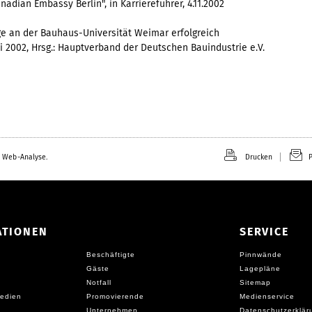
nadian Embassy Berlin", in Karriereführer, 4.11.2002
e an der Bauhaus-Universität Weimar erfolgreich
ni 2002, Hrsg.: Hauptverband der Deutschen Bauindustrie e.V.
 Web-Analyse.
Drucken
P
ATIONEN
SERVICE
Beschäftigte
Pinnwände
Gäste
Lagepläne
Notfall
Sitemap
edien
Promovierende
Medienservice
Unternehmen
Datenschutzerklär