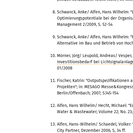
Schwanck, Anke/ Alfen, Hans Wilhelm: "
Optimierungspotentiale bei der Organisa
Management 2/2009, S. 52-54
Schwanck, Anke/ Alfen, Hans Wilhelm: "
Alternative im Bau und Betrieb von Hoc
Mörner, Jörg/ Leupold, Andreas/ Vesper,
Investitionsbedarf bei Lichtsignalanla
01/2008
Fischer, Katrin: "Outputspezifikationen
Projekten"; in: MESAGO Messe&Kongres
Berlin/Offenbach; 2007; S.145-154
Alfen, Hans Wilhelm/ Hecht, Michael: "Ec
Water & Wastewater; Volume 22; No. 23;
Alfen, Hans-Wilhelm/ Schaedel, Volker:
City Partner, Dezember 2006, S, 34 ff.