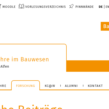
MOODLE
VORLESUNGSVERZEICHNIS
PINNWÄNDE
DE
E
lehre im Bauwesen
 Alfen
HRE
FORSCHUNG
KC@W
ALUMNI
KONTAKT