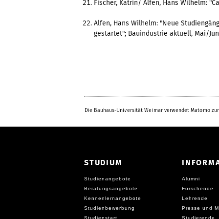
Fischer, Katrin/ Alfen, Hans Wilhelm: "Ca
Alfen, Hans Wilhelm: "Neue Studiengäng
gestartet"; Bauindustrie aktuell, Mai/Ju
Die Bauhaus-Universität Weimar verwendet Matomo zur
STUDIUM
INFORM
Studienangebote
Alumni
Beratungsangebote
Forschende
Kennenlernangebote
Lehrende
Studienbewerbung
Presse und M
Studienstart
Studierende