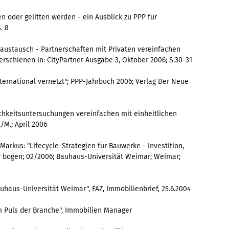
ten oder gelitten werden - ein Ausblick zu PPP für
. 8
ngsaustausch - Partnerschaften mit Privaten vereinfachen
chienen in: CityPartner Ausgabe 3, Oktober 2006; S.30-31
nternational vernetzt"; PPP-Jahrbuch 2006; Verlag Der Neue
lichkeitsuntersuchungen vereinfachen mit einheitlichen
/M.; April 2006
 Markus: "Lifecycle-Strategien für Bauwerke - Investition,
der bogen; 02/2006; Bauhaus-Universität Weimar; Weimar;
haus-Universität Weimar", FAZ, Immobilienbrief, 25.6.2004
m Puls der Branche", Immobilien Manager