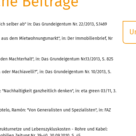
che Beiträge
ch selber ab" in: Das Grundeigentum Nr. 22/2013, S.1469
U
 aus dem Mietwohnungsmarkt", in: Der Immobilienbrief, Nr
S
ö
 den Machterhalt", in: Das Grundeigentum Nr.13/2013, S. 825
 oder Machiavelli?“, in: Das Grundeigentum Nr. 10/2013, S.
 "Nachhaltigkeit ganzheitlich denken", in: eta green 03/11, 3.
telo, Ramón: "Von Generalisten und Spezialisten", in: FAZ
astrukturnetze und Lebenszykluskosten - Rohre und Kabel:
bilien Zeitung Nr. 39-40, 30.09.2010, S. 45.