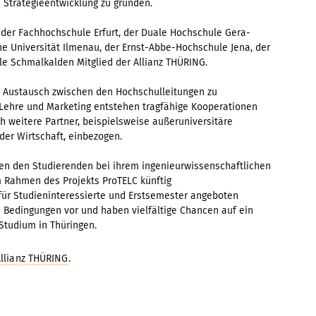
Strategieentwicklung zu gründen.
der Fachhochschule Erfurt, der Duale Hochschule Gera-
he Universität Ilmenau, der Ernst-Abbe-Hochschule Jena, der
 Schmalkalden Mitglied der Allianz THÜRING.
n Austausch zwischen den Hochschulleitungen zu
 Lehre und Marketing entstehen tragfähige Kooperationen
h weitere Partner, beispielsweise außeruniversitäre
der Wirtschaft, einbezogen.
n den Studierenden bei ihrem ingenieurwissenschaftlichen
m Rahmen des Projekts ProTELC künftig
für Studieninteressierte und Erstsemester angeboten
 Bedingungen vor und haben vielfältige Chancen auf ein
Studium in Thüringen.
llianz THÜRING
.