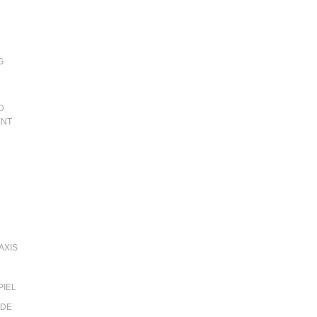
G
D
ENT
AXIS
PIEL
 DE