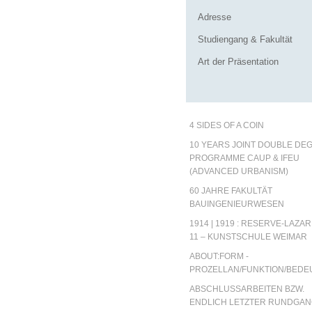
Adresse
Studiengang & Fakultät
Art der Präsentation
4 SIDES OF A COIN
10 YEARS JOINT DOUBLE DE
PROGRAMME CAUP & IFEU
(ADVANCED URBANISM)
60 JAHRE FAKULTÄT
BAUINGENIEURWESEN
1914 | 1919 : RESERVE-LAZA
11 – KUNSTSCHULE WEIMAR
ABOUT:FORM -
PROZELLAN/FUNKTION/BED
ABSCHLUSSARBEITEN BZW.
ENDLICH LETZTER RUNDGA