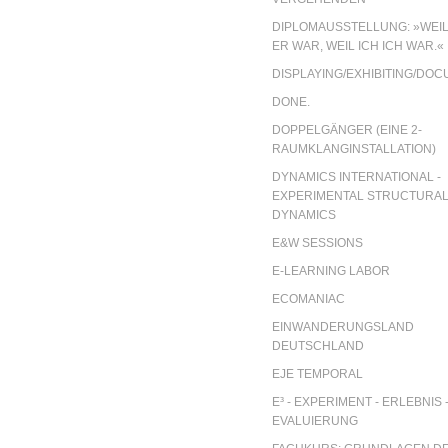
DIPLOMAUSSTELLUNG: »WEIL
ER WAR, WEIL ICH ICH WAR.«
DISPLAYING/EXHIBITING/DO
DONE.
DOPPELGÄNGER (EINE 2-
RAUMKLANGINSTALLATION)
DYNAMICS INTERNATIONAL -
EXPERIMENTAL STRUCTURA
DYNAMICS
E&W SESSIONS
E-LEARNING LABOR
ECOMANIAC
EINWANDERUNGSLAND
DEUTSCHLAND
EJE TEMPORAL
E³ - EXPERIMENT - ERLEBNIS 
EVALUIERUNG