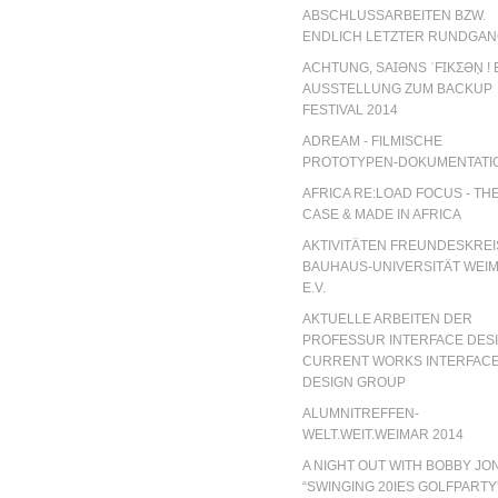
ABSCHLUSSARBEITEN BZW.
ENDLICH LETZTER RUNDGA
ACHTUNG, SAꞮƏNS ˈFꞮKƩƏN̩ ! 
AUSSTELLUNG ZUM BACKUP
FESTIVAL 2014
ADREAM - FILMISCHE
PROTOTYPEN-DOKUMENTATI
AFRICA RE:LOAD FOCUS - TH
CASE & MADE IN AFRICA
AKTIVITÄTEN FREUNDESKREI
BAUHAUS-UNIVERSITÄT WEI
E.V.
AKTUELLE ARBEITEN DER
PROFESSUR INTERFACE DESI
CURRENT WORKS INTERFAC
DESIGN GROUP
ALUMNITREFFEN-
WELT.WEIT.WEIMAR 2014
A NIGHT OUT WITH BOBBY JO
“SWINGING 20IES GOLFPARTY