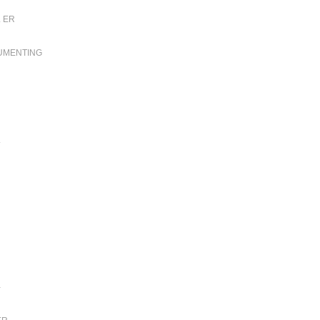
 ER
CUMENTING
L
-