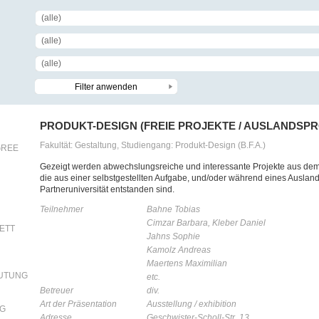
(alle)
(alle)
(alle)
PRODUKT-DESIGN (FREIE PROJEKTE / AUSLANDSP
Fakultät: Gestaltung, Studiengang: Produkt-Design (B.F.A.)
GREE
Gezeigt werden abwechslungsreiche und interessante Projekte aus de
die aus einer selbstgestellten Aufgabe, und/oder während eines Ausland
Partneruniversität entstanden sind.
Teilnehmer
Bahne Tobias
Cimzar Barbara, Kleber Daniel
RETT
Jahns Sophie
Kamolz Andreas
Maertens Maximilian
EUTUNG
etc.
Betreuer
div.
Art der Präsentation
Ausstellung / exhibition
NG
Adresse
Geschwister-Scholl-Str. 13