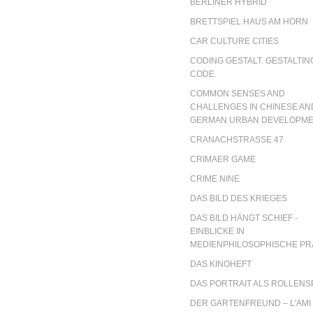
BERLINER HYBRID
BRETTSPIEL HAUS AM HORN
CAR CULTURE CITIES
CODING GESTALT. GESTALTIN
CODE.
COMMON SENSES AND
CHALLENGES IN CHINESE AN
GERMAN URBAN DEVELOPM
CRANACHSTRASSE 47
CRIMAER GAME
CRIME NINE
DAS BILD DES KRIEGES
DAS BILD HÄNGT SCHIEF -
EINBLICKE IN
MEDIENPHILOSOPHISCHE PR
DAS KINOHEFT
DAS PORTRAIT ALS ROLLENS
DER GARTENFREUND – L'AMI