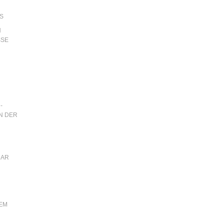
S
N
SSE
-
N DER
MAR
EM