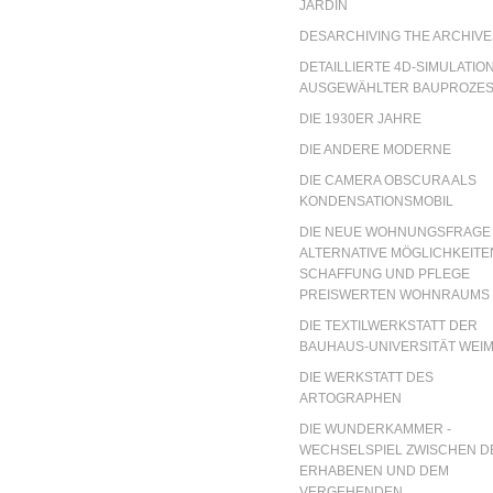
JARDIN
DESARCHIVING THE ARCHIVE
DETAILLIERTE 4D-SIMULATIO
AUSGEWÄHLTER BAUPROZE
DIE 1930ER JAHRE
DIE ANDERE MODERNE
DIE CAMERA OBSCURA ALS
KONDENSATIONSMOBIL
DIE NEUE WOHNUNGSFRAGE 
ALTERNATIVE MÖGLICHKEITE
SCHAFFUNG UND PFLEGE
PREISWERTEN WOHNRAUMS
DIE TEXTILWERKSTATT DER
BAUHAUS-UNIVERSITÄT WEI
DIE WERKSTATT DES
ARTOGRAPHEN
DIE WUNDERKAMMER -
WECHSELSPIEL ZWISCHEN D
ERHABENEN UND DEM
VERGEHENDEN