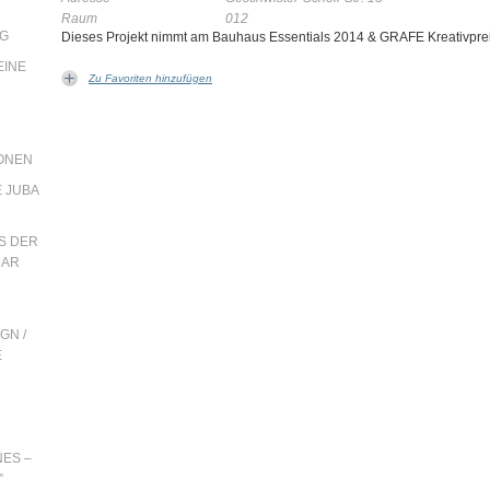
Raum
012
NG
Dieses Projekt nimmt am Bauhaus Essentials 2014 & GRAFE Kreativpreis
EINE
Zu Favoriten hinzufügen
ONEN
E JUBA
S DER
MAR
GN /
E
NES –
”