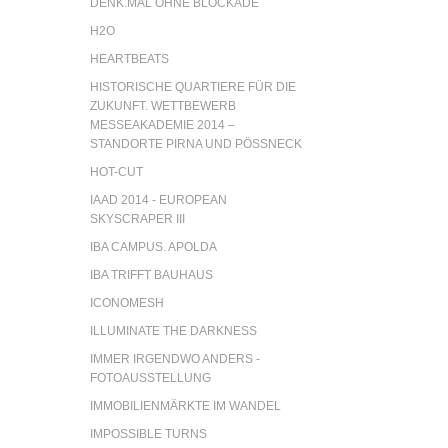
ENK.MAL OHNE BLOCKADE
H2O
HEARTBEATS
HISTORISCHE QUARTIERE FÜR DIE
ZUKUNFT. WETTBEWERB
MESSEAKADEMIE 2014 –
STANDORTE PIRNA UND PÖSSNECK
HOT-CUT
IAAD 2014 - EUROPEAN
SKYSCRAPER III
IBA CAMPUS. APOLDA
IBA TRIFFT BAUHAUS
ICONOMESH
ILLUMINATE THE DARKNESS
IMMER IRGENDWO ANDERS -
FOTOAUSSTELLUNG
IMMOBILIENMÄRKTE IM WANDEL
IMPOSSIBLE TURNS