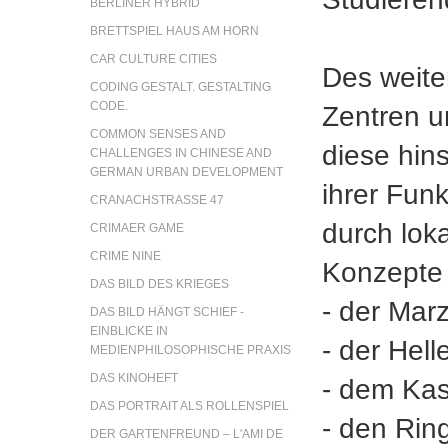
BERLINER HYBRID
BRETTSPIEL HAUS AM HORN
CAR CULTURE CITIES
Des weite
CODING GESTALT. GESTALTING
CODE.
Zentren u
COMMON SENSES AND
diese hins
CHALLENGES IN CHINESE AND
GERMAN URBAN DEVELOPMENT
ihrer Funk
CRANACHSTRASSE 47
durch loka
CRIMAER GAME
CRIME NINE
Konzepte 
DAS BILD DES KRIEGES
- der Mar
DAS BILD HÄNGT SCHIEF -
EINBLICKE IN
- der Hel
MEDIENPHILOSOPHISCHE PRAXIS
DAS KINOHEFT
- dem Kas
DAS PORTRAIT ALS ROLLENSPIEL
- den Rin
DER GARTENFREUND – L'AMI DE