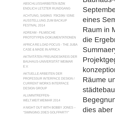
ABSCHLUSSARBEITEN BZW.
September
ENDLICH LETZTER RUNDGANG
ACHTUNG, SAꞮƏNS ˈFꞮKƩƏN̩ ! EINE
eines Sem
AUSSTELLUNG ZUM BACKUP
FESTIVAL 2014
Raum in M
ADREAM - FILMISCHE
die Ergeb
PROTOTYPEN-DOKUMENTATIONEN
AFRICA RE:LOAD FOCUS - THE JUBA
Summaery
CASE & MADE IN AFRICA
AKTIVITÄTEN FREUNDESKREIS DER
Projektge
BAUHAUS-UNIVERSITÄT WEIMAR
E.V.
konzeption
AKTUELLE ARBEITEN DER
Räume und
PROFESSUR INTERFACE DESIGN /
CURRENT WORKS INTERFACE
städteba
DESIGN GROUP
ALUMNITREFFEN-
Begegnung
WELT.WEIT.WEIMAR 2014
dies aber
A NIGHT OUT WITH BOBBY JONES –
“SWINGING 20IES GOLFPARTY”