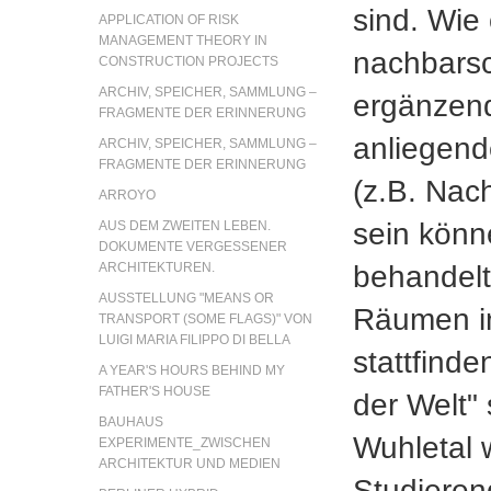
sind. Wie
APPLICATION OF RISK
MANAGEMENT THEORY IN
nachbarsc
CONSTRUCTION PROJECTS
ARCHIV, SPEICHER, SAMMLUNG –
ergänzende
FRAGMENTE DER ERINNERUNG
anliegend
ARCHIV, SPEICHER, SAMMLUNG –
FRAGMENTE DER ERINNERUNG
(z.B. Nac
ARROYO
sein könn
AUS DEM ZWEITEN LEBEN.
DOKUMENTE VERGESSENER
behandelt
ARCHITEKTUREN.
AUSSTELLUNG "MEANS OR
Räumen im
TRANSPORT (SOME FLAGS)" VON
LUIGI MARIA FILIPPO DI BELLA
stattfind
A YEAR'S HOURS BEHIND MY
FATHER'S HOUSE
der Welt"
BAUHAUS
Wuhletal 
EXPERIMENTE_ZWISCHEN
ARCHITEKTUR UND MEDIEN
Studieren