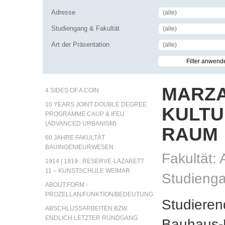
Adresse
(alle)
Studiengang & Fakultät
(alle)
Art der Präsentation
(alle)
MARZA
4 SIDES OF A COIN
10 YEARS JOINT DOUBLE DEGREE
KULTU
PROGRAMME CAUP & IFEU
(ADVANCED URBANISM)
RAUM
60 JAHRE FAKULTÄT
BAUINGENIEURWESEN
Fakultät: 
1914 | 1919 : RESERVE-LAZARETT
11 – KUNSTSCHULE WEIMAR
Studienga
ABOUT:FORM -
PROZELLAN/FUNKTION/BEDEUTUNG
Studieren
ABSCHLUSSARBEITEN BZW.
ENDLICH LETZTER RUNDGANG
Bauhaus-U