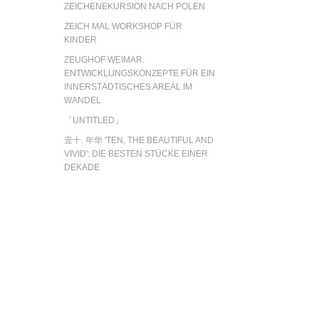
ZEICHENEKURSION NACH POLEN
ZEICH MAL WORKSHOP FÜR
KINDER
ZEUGHOF WEIMAR.
ENTWICKLUNGSKONZEPTE FÜR EIN
INNERSTÄDTISCHES AREAL IM
WANDEL
「UNTITLED」
壹十. 年华 'TEN, THE BEAUTIFUL AND
VIVID': DIE BESTEN STÜCKE EINER
DEKADE