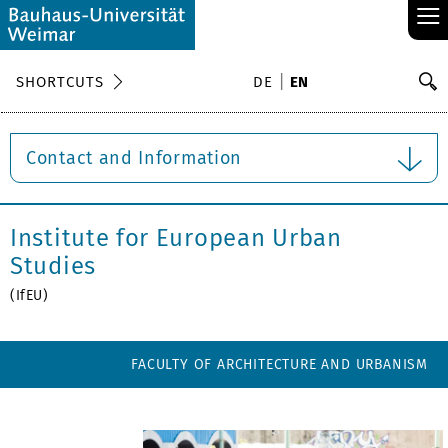
≡
S
SHORTCUTS
DE
EN
Se
Contact and Information
Institute for European Urban
Studies
(IfEU)
FACULTY OF ARCHITECTURE AND URBANISM
No04