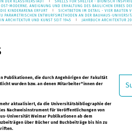
IN DER KLASSIKERSTADT
SHELLS FOR SHELTER - BIONISCH INSPI
 OST-MODERNE. ANEIGNUNG UND ERHALTUNG DES BAULICHEN ERBES D
 DIE KINDERARENA ERFURT
SICHTBETON IM DETAIL - VIER BAUTEN
 ZU PARAMETRISCHEN ENTWURFSMETHODEN AN DER BAUHAUS-UNIVERSIT
N ARCHITEKTUR UND KUNST SEIT 1945
JAHRBUCH ARCHITEKTUR 20
s
n Publikationen, die durch Angehörigen der Fakultät
S
tlicht wurden bzw. an denen Mitarbeiter*innen der
E
s
mehr aktualisiert, da die Universitätsbibliographie der
les Nachweisinstrument für Veröffentlichungen von
aus-Universität Weimar Publikationen ab dem
nzbeiträgen über Bücher und Buchbeiträge bis hin zu
riften.