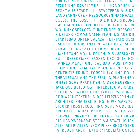
ZUKUNFTSVISIONEN - ZUR FENSTERGESTA
STADT UND RASSISMUS
HANDBUCH W
RECHT AUF STADT
STÄDTEBAU ALS K
LANDBAHNHÖFE - RESSOURCEN NACHHAL
COLLECTING LOSS
DIE KINDERFREUN
DAS DIAPHANE. ARCHITEKTUR UND IHRE B
WOHNUNGSFRAGEN OHNE ENDE?! RESSOU
EINFLUSS KOMMUNALER PLANUNG AUF DI
STÄDTEBAU UNTER SALAZAR: DIKTATORIS
BAUHAUS KOORDINATEN. WEGE DES BAUH
VERMITTLUNGSWEGE DER MODERNE - NEUES
UMNUTZUNG VON KIRCHEN. DISKUSSIONEN
KULTURREFORMER. RASSENIDEOLOGIE. HO
HANNES MEYER UND DAS BAUHAUS. IM ST
UTOPIE UND REALITÄT. PLANUNGEN ZUR S
GENTRIFIZIERUNG. FORSCHUNG UND POLI
THE VIRTUAL AND THE REAL IN PLANNING
MIMETISCHE PRAKTIKEN IN DER NEUEREN
TAKE ONE BUILDING – INTERDISCIPLINARY
SCHLÜSSELWERKE DER STADTFORSCHUNG
DDR-ARCHITEKTUR IN DER LEIPZIGER IN
ARCHITEKTENAUSBILDUNG IN WEIMAR: 29
SIGURD FROSTERUS. FINNISCHE MODERNE
ARCHITEKTUR UND RAUM - GESTALTUNGSK
SCHWELLENRÄUME. ÜBERGÄNGE IN DER A
DIE HANDWERKSMEISTER AM STAATLICHE
ALTSTADTPLATTEN. ›KOMPLEXE REKONSTRU
JAHRBUCH ARCHITEKTUR "FAKULTÄT UNTER