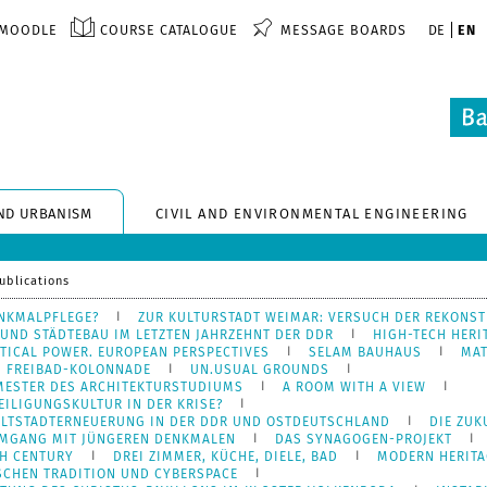
MOODLE
COURSE CATALOGUE
MESSAGE BOARDS
DE
EN
ND URBANISM
CIVIL AND ENVIRONMENTAL ENGINEERING
ublications
ENKMALPFLEGE?
ZUR KULTURSTADT WEIMAR: VERSUCH DER REKONST
 UND STÄDTEBAU IM LETZTEN JAHRZEHNT DER DDR
HIGH-TECH HERI
TICAL POWER. EUROPEAN PERSPECTIVES
SELAM BAUHAUS
MAT
FREIBAD-KOLONNADE
UN.USUAL GROUNDS
EMESTER DES ARCHITEKTURSTUDIUMS
A ROOM WITH A VIEW
EILIGUNGSKULTUR IN DER KRISE?
LTSTADTERNEUERUNG IN DER DDR UND OSTDEUTSCHLAND
DIE ZUK
MGANG MIT JÜNGEREN DENKMALEN
DAS SYNAGOGEN-PROJEKT
TH CENTURY
DREI ZIMMER, KÜCHE, DIELE, BAD
MODERN HERITA
SCHEN TRADITION UND CYBERSPACE