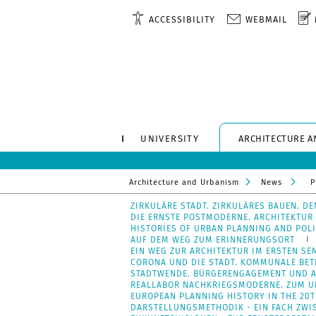
ACCESSIBILITY
WEBMAIL
UNIVERSITY
ARCHITECTURE A
Architecture and Urbanism
News
P
ZIRKULÄRE STADT. ZIRKULÄRES BAUEN. D
DIE ERNSTE POSTMODERNE. ARCHITEKTUR
HISTORIES OF URBAN PLANNING AND POLI
AUF DEM WEG ZUM ERINNERUNGSORT
EIN WEG ZUR ARCHITEKTUR IM ERSTEN S
CORONA UND DIE STADT. KOMMUNALE BET
STADTWENDE. BÜRGERENGAGEMENT UND A
REALLABOR NACHKRIEGSMODERNE. ZUM U
EUROPEAN PLANNING HISTORY IN THE 20
DARSTELLUNGSMETHODIK - EIN FACH ZWI