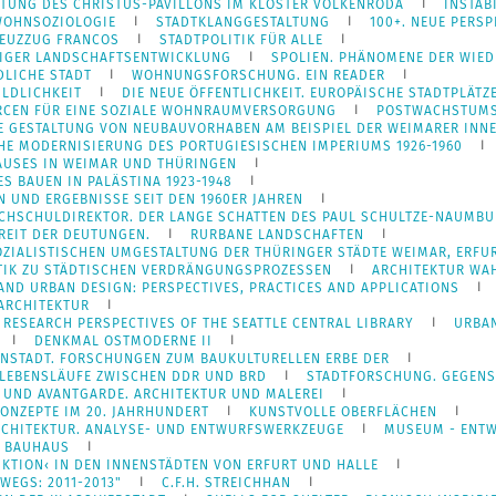
LTUNG DES CHRISTUS-PAVILLONS IM KLOSTER VOLKENRODA
INSTAB
OHNSOZIOLOGIE
STADTKLANGGESTALTUNG
100+. NEUE PERS
REUZZUG FRANCOS
STADTPOLITIK FÜR ALLE
TIGER LANDSCHAFTSENTWICKLUNG
SPOLIEN. PHÄNOMENE DER WIE
DLICHE STADT
WOHNUNGSFORSCHUNG. EIN READER
ILDLICHKEIT
DIE NEUE ÖFFENTLICHKEIT. EUROPÄISCHE STADTPLÄTZ
RCEN FÜR EINE SOZIALE WOHNRAUMVERSORGUNG
POSTWACHSTUMS
E GESTALTUNG VON NEUBAUVORHABEN AM BEISPIEL DER WEIMARER INN
CHE MODERNISIERUNG DES PORTUGIESISCHEN IMPERIUMS 1926-1960
AUSES IN WEIMAR UND THÜRINGEN
 BAUEN IN PALÄSTINA 1923-1948
 UND ERGEBNISSE SEIT DEN 1960ER JAHREN
CHSCHULDIREKTOR. DER LANGE SCHATTEN DES PAUL SCHULTZE-NAUMB
REIT DER DEUTUNGEN.
RURBANE LANDSCHAFTEN
OZIALISTISCHEN UMGESTALTUNG DER THÜRINGER STÄDTE WEIMAR, ERFU
TIK ZU STÄDTISCHEN VERDRÄNGUNGSPROZESSEN
ARCHITEKTUR WA
 AND URBAN DESIGN: PERSPECTIVES, PRACTICES AND APPLICATIONS
 ARCHITEKTUR
 RESEARCH PERSPECTIVES OF THE SEATTLE CENTRAL LIBRARY
URBAN
DENKMAL OSTMODERNE II
NENSTADT. FORSCHUNGEN ZUM BAUKULTURELLEN ERBE DER
 LEBENSLÄUFE ZWISCHEN DDR UND BRD
STADTFORSCHUNG. GEGEN
 UND AVANTGARDE. ARCHITEKTUR UND MALEREI
ONZEPTE IM 20. JAHRHUNDERT
KUNSTVOLLE OBERFLÄCHEN
RCHITEKTUR. ANALYSE- UND ENTWURFSWERKZEUGE
MUSEUM - ENTW
N BAUHAUS
KTION‹ IN DEN INNENSTÄDTEN VON ERFURT UND HALLE
WEGS: 2011-2013"
C.F.H. STREICHHAN