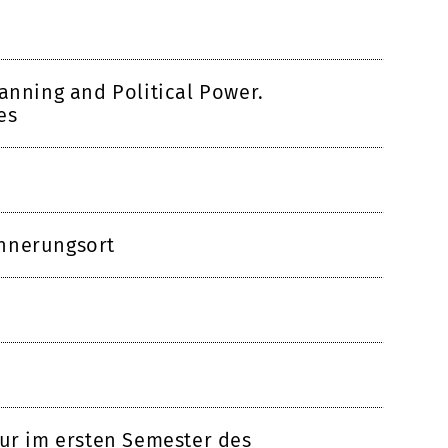
lanning and Political Power.
es
nnerungsort
tur im ersten Semester des