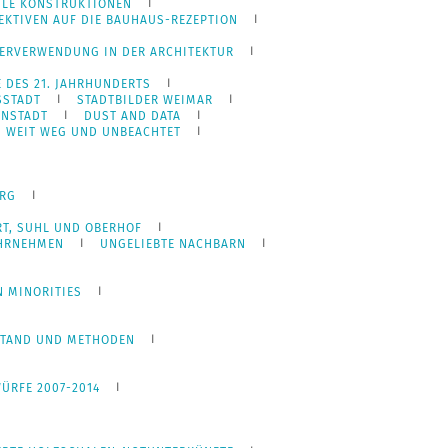
ILE KONSTRUKTIONEN
PEKTIVEN AUF DIE BAUHAUS-REZEPTION
DERVERWENDUNG IN DER ARCHITEKTUR
E DES 21. JAHRHUNDERTS
STADT
STADTBILDER WEIMAR
ENSTADT
DUST AND DATA
WEIT WEG UND UNBEACHTET
URG
RT, SUHL UND OBERHOF
HRNEHMEN
UNGELIEBTE NACHBARN
 MINORITIES
STAND UND METHODEN
ÜRFE 2007-2014