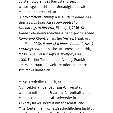
Epistemologien des Randständigen,
Wissensgeschichte der Genauigkeit sowie
Medien und Architektur.
Buchveröffentlichungen u. a.:
Bauformen des
Gewissens. Über Fassaden deutscher
Nachkriegsarchitektur
, Stuttgart, 2016,
Der
Diener. Mediengeschichte einer Figur zwischen
K
ö
nig und Klient
, S. Fischer Verlag, Frankfurt
am Main 2010,
Paper Machines. About Cards &
Catalogs, 1548–1929
, The MIT Press, Cambridge,
Mass., 2011,
Restlosigkeit. Weltprojekte um
1900
, Fischer Taschenbuch Verlag, Frankfurt
am Main, 2006. Für weitere Informationen:
gtm.mewi.unibas.ch.
M. Sc. Frederike Lausch, Studium der
Architektur an der Bauhaus-Universität
Weimar mit einem Erasmus-Aufenthalt an der
Middle-East-Technical-University in
Ankara/Türkei. Derzeit wissenschaftliche
Mitarbeiterin am Kunstgeschichtlichen Institut