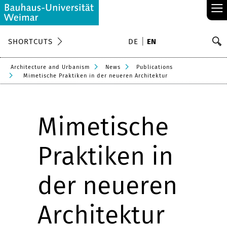
≡
S
SHORTCUTS
DE
EN
Se
Architecture and Urbanism
News
Publications
Mimetische Praktiken in der neueren Architektur
Mimetische
Praktiken in
der neueren
Architektur