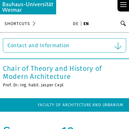
≡
S
SHORTCUTS
DE
EN
Se
Contact and Information
Chair of Theory and History of
Modern Architecture
Prof. Dr.-Ing. habil. Jasper Cepl
FACULTY OF ARCHITECTURE AND URBANISM