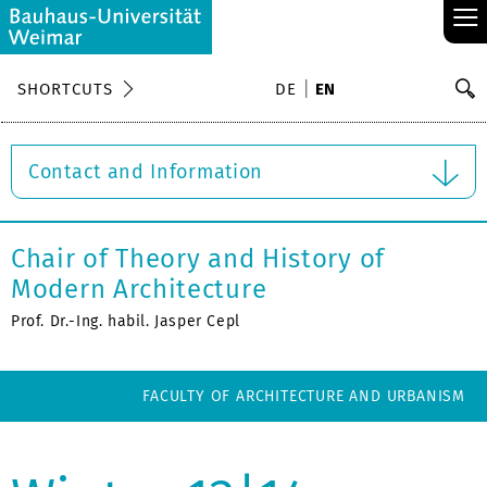
≡
S
SHORTCUTS
DE
EN
Se
Contact and Information
Chair of Theory and History of
Modern Architecture
Prof. Dr.-Ing. habil. Jasper Cepl
FACULTY OF ARCHITECTURE AND URBANISM