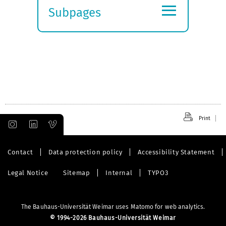
≡
Subpages
Expand
submenu
Print
Contact
Data protection policy
Accessibility Statement
Legal Notice
Sitemap
Internal
TYPO3
The Bauhaus-Universität Weimar uses Matomo for web analytics.
©
1994-2026 Bauhaus-Universität Weimar