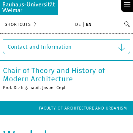
≡
S
SHORTCUTS
DE
EN
Se
Contact and Information
Chair of Theory and History of
Modern Architecture
Prof. Dr.-Ing. habil. Jasper Cepl
FACULTY OF ARCHITECTURE AND URBANISM