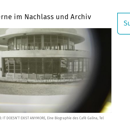
erne im Nachlass und Archiv
S
E
s
l: IT DOESN’T EXIST ANYMORE, Eine Biographie des Café Galina, Tel