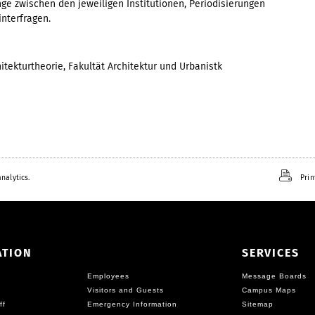
ge zwischen den jeweiligen Institutionen, Periodisierungen
nterfragen.
hitekturtheorie, Fakultät Architektur und Urbanistk
nalytics.
Prin
ATION
SERVICES
Employees
Message Boards
Visitors and Guests
Campus Maps
ff
Emergency Information
Sitemap