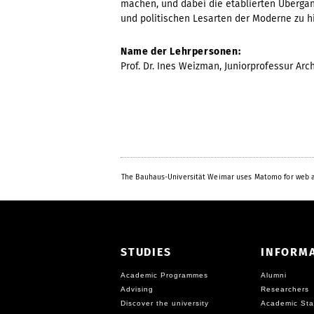
machen, und dabei die etablierten Übergän
und politischen Lesarten der Moderne zu hi
Name der Lehrpersonen:
Prof. Dr. Ines Weizman, Juniorprofessur Arc
The Bauhaus-Universität Weimar uses Matomo for web a
STUDIES
INFORM
Academic Programmes
Alumni
Advising
Researchers
Discover the university
Academic Sta