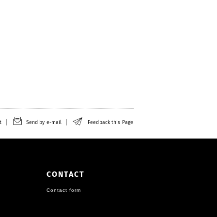
t
Send by e-mail
Feedback this Page
CONTACT
Contact form