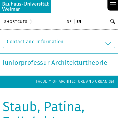
≡
S
SHORTCUTS
DE
EN
Se
Contact and Information
Juniorprofessur Architekturtheorie
FACULTY OF ARCHITECTURE AND URBANISM
Staub, Patina,