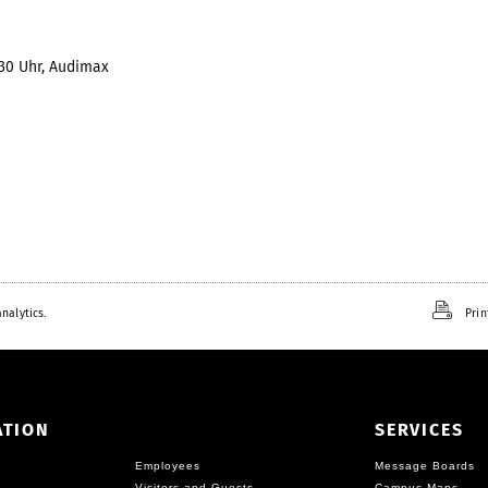
:30 Uhr, Audimax
nalytics.
Prin
ATION
SERVICES
Employees
Message Boards
Visitors and Guests
Campus Maps