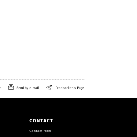
t
Send by e-mail
Feedback this Page
CONTACT
Contact form