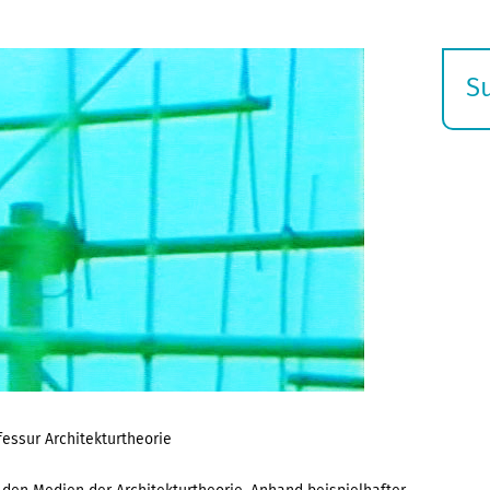
S
E
s
fessur Architekturtheorie