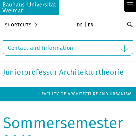
≡
S
SHORTCUTS
DE
EN
Se
Contact and Information
Juniorprofessur Architekturtheorie
FACULTY OF ARCHITECTURE AND URBANISM
Sommersemester