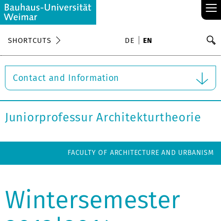
≡
S
SHORTCUTS
DE
EN
Se
Contact and Information
Juniorprofessur Architekturtheorie
FACULTY OF ARCHITECTURE AND URBANISM
Wintersemester