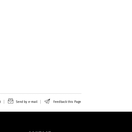
t
Send by e-mail
Feedback this Page