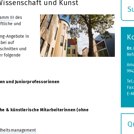
Wissenschaft und Kunst
S
E
amm III
des
ftliche und
s
K
ing-Angebote in
bei auf
Dr.
eschnitten und
Ref
r folgende
Ama
994
Tel.
en und Juniorprofessorinnen
Fax
E-M
he & künstlerische Mitarbeiterinnen (ohne
Q
ndheitsmanagement