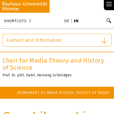
≡
S
SHORTCUTS
DE
EN
Se
Contact and Information
Chair for Media Theory and History
of Science
Prof. Dr. phil. habil. Henning Schmidgen
DEPARTMENT OF MEDIA STUDIES
FACULTY OF MEDIA