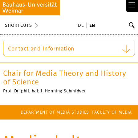
≡
S
SHORTCUTS
DE
EN
Se
Contact and Information
Chair for Media Theory and History
of Science
Prof. Dr. phil. habil. Henning Schmidgen
DEPARTMENT OF MEDIA STUDIES
FACULTY OF MEDIA