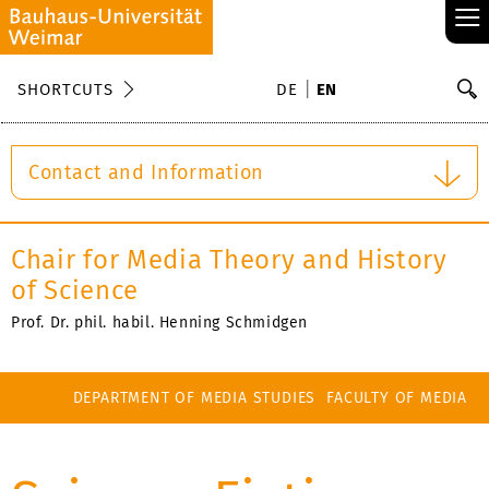
≡
S
SHORTCUTS
DE
EN
Se
Contact and Information
Chair for Media Theory and History
of Science
Prof. Dr. phil. habil. Henning Schmidgen
DEPARTMENT OF MEDIA STUDIES
FACULTY OF MEDIA