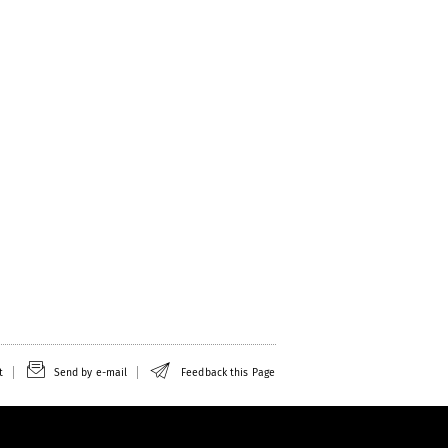
t
Send by e-mail
Feedback this Page