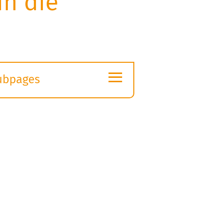
in die
≡
ubpages
xpand
ubmenu