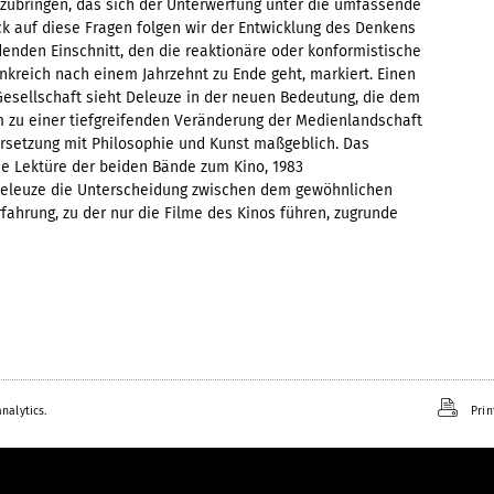
zubringen, das sich der Unterwerfung unter die umfassende
ck auf diese Fragen folgen wir der Entwicklung des Denkens
nden Einschnitt, den die reaktionäre oder konformistische
ankreich nach einem Jahrzehnt zu Ende geht, markiert. Einen
Gesellschaft sieht Deleuze in der neuen Bedeutung, die dem
 zu einer tiefgreifenden Veränderung der Medienlandschaft
ersetzung mit Philosophie und Kunst maßgeblich. Das
ie Lektüre der beiden Bände zum Kino, 1983
Deleuze die Unterscheidung zwischen dem gewöhnlichen
fahrung, zu der nur die Filme des Kinos führen, zugrunde
nalytics.
Prin