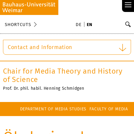
≡
S
SHORTCUTS
DE
EN
Se
Contact and Information
Chair for Media Theory and History
of Science
Prof. Dr. phil. habil. Henning Schmidgen
DEPARTMENT OF MEDIA STUDIES
FACULTY OF MEDIA