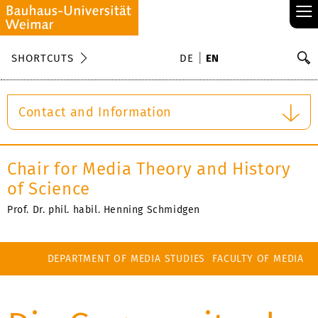
≡
S
SHORTCUTS
DE
EN
Se
Contact and Information
Chair for Media Theory and History
of Science
Prof. Dr. phil. habil. Henning Schmidgen
DEPARTMENT OF MEDIA STUDIES
FACULTY OF MEDIA