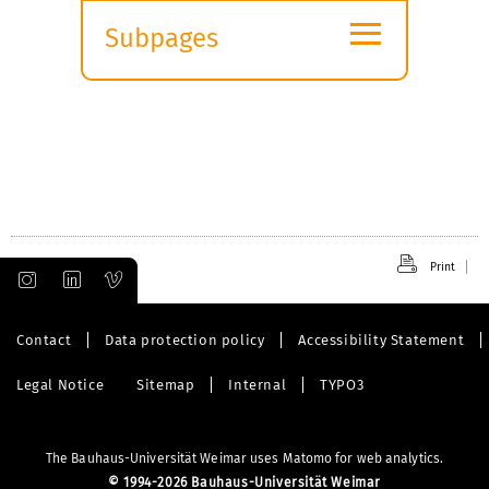
≡
Subpages
Expand
submenu
Print
Contact
Data protection policy
Accessibility Statement
Legal Notice
Sitemap
Internal
TYPO3
The Bauhaus-Universität Weimar uses Matomo for web analytics.
©
1994-2026 Bauhaus-Universität Weimar