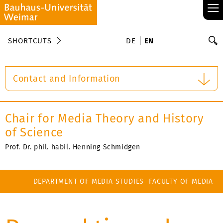
≡
S
SHORTCUTS
DE
EN
Se
Contact and Information
Chair for Media Theory and History
of Science
Prof. Dr. phil. habil. Henning Schmidgen
DEPARTMENT OF MEDIA STUDIES
FACULTY OF MEDIA