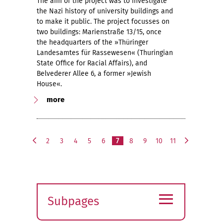
The aim of the project was to investigate
the Nazi history of university buildings and
to make it public. The project focusses on
two buildings: Marienstraße 13/15, once
the headquarters of the »Thüringer
Landesamtes für Rassewesen« (Thuringian
State Office for Racial Affairs), and
Belvederer Allee 6, a former »Jewish
House«.
more
2
3
4
5
6
7
8
9
10
11
p
n
r
e
e
x
v
t
≡
i
Subpages
o
u
Expand
s