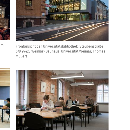
em
Frontansicht der Universitätsbibliothek, Steubenstraße
6/8 99423 Weimar (Bauhaus-Universität Weimar, Thomas
Müller)