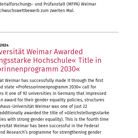
aterialforschungs- und Prüfanstalt (MFPA) Weimar
achwuchswettbewerb zum zweiten Mal.
 2024
versität Weimar Awarded
ngsstarke Hochschule« Title in
sorinnenprogramm 2030«
t Weimar has successfully made it through the first
and state »Professorinnenprogramm 2030« call for
es it one of 92 universities in Germany that impressed
n award for their gender equality policies, structures
haus-Universität Weimar was one of just 22
additionally awarded the title of »Gleichstellungsstarke
es with strong gender equality). This is the fourth time
ersität Weimar has been successful in the Federal
 and Research’s programme for strengthening gender