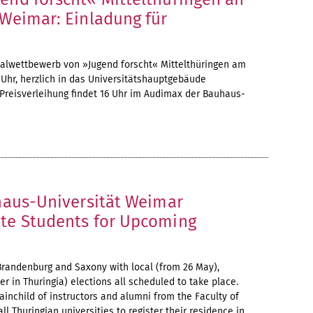
Weimar: Einladung für
nalwettbewerb von »Jugend forscht« Mittelthüringen am
5 Uhr, herzlich in das Universitätshauptgebäude
 Preisverleihung findet 16 Uhr im Audimax der Bauhaus-
haus-Universität Weimar
te Students for Upcoming
 Brandenburg and Saxony with local (from 26 May),
r in Thuringia) elections all scheduled to take place.
ainchild of instructors and alumni from the Faculty of
l Thuringian universities to register their residence in