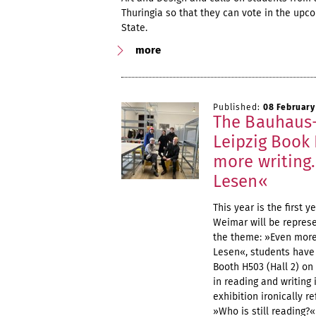
Thuringia so that they can vote in the upc
State.
more
Published:
08 February
The Bauhaus-
Leipzig Book 
more writing
Lesen«
This year is the first
Weimar will be represe
the theme: »Even more
Lesen«, students have 
Booth H503 (Hall 2) o
in reading and writing i
exhibition ironically r
»Who is still reading?«