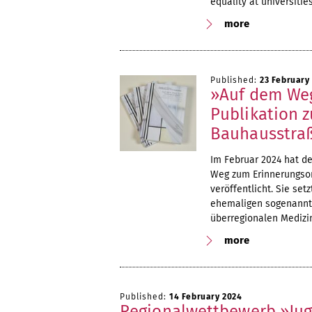
equality at universities
more
Published:
23 February
»Auf dem Weg
Publikation 
Bauhausstraß
Im Februar 2024 hat de
Weg zum Erinnerungsor
veröffentlicht. Sie se
ehemaligen sogenannte
überregionalen Medizi
more
Published:
14 February 2024
Regionalwettbewerb »Jug