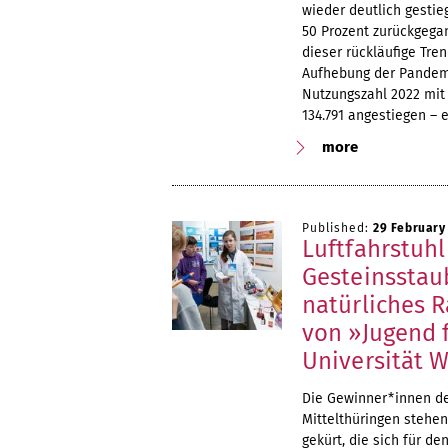
wieder deutlich gestie
50 Prozent zurückgegan
dieser rückläufige Tre
Aufhebung der Pandemi
Nutzungszahl 2022 mit 
134.791 angestiegen – 
more
Published:
29 February
Luftfahrstuhl
Gesteinsstau
natürliches 
von »Jugend 
Universität 
Die Gewinner*innen de
Mittelthüringen stehen
gekürt, die sich für d