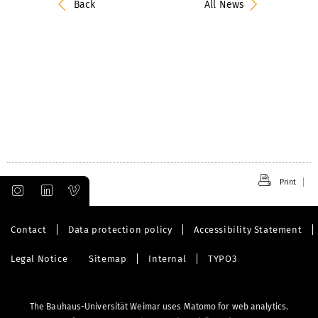
Back
All News
Print
Contact
Data protection policy
Accessibility Statement
Legal Notice
Sitemap
Internal
TYPO3
The Bauhaus-Universität Weimar uses Matomo for web analytics.