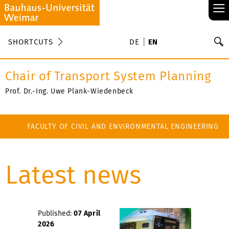
≡
S
SHORTCUTS
DE
EN
Se
Chair of Transport System Planning
Prof. Dr.-Ing. Uwe Plank-Wiedenbeck
FACULTY OF CIVIL AND ENVIRONMENTAL ENGINEERING
Latest news
Published:
07 April
2026