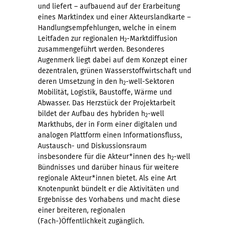
und liefert – aufbauend auf der Erarbeitung
eines Marktindex
und einer Akteurslandkarte
–
Handlungsempfehlungen, welche in einem
Leitfaden zur regionalen H
-Marktdiffusion
2
zusammengeführt werden. Besonderes
Augenmerk liegt dabei auf dem Konzept einer
dezentralen, grünen Wasserstoffwirtschaft und
deren Umsetzung in den h
-well-Sektoren
2
Mobilität, Logistik, Baustoffe, Wärme und
Abwasser. Das Herzstück der Projektarbeit
bildet der Aufbau des hybriden h
-well
2
Markthubs, der in Form einer digitalen und
analogen Plattform einen Informationsfluss,
Austausch- und Diskussionsraum
insbesondere für die Akteur*innen des h
-well
2
Bündnisses und darüber hinaus für weitere
regionale Akteur*innen bietet. Als eine Art
Knotenpunkt bündelt er die Aktivitäten und
Ergebnisse des Vorhabens und macht diese
einer breiteren, regionalen
(Fach-)Öffentlichkeit zugänglich.