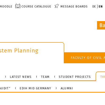
MOODLE
COURSE CATALOGUE
MESSAGE BOARDS
DE
EN
ystem Planning
k
FACULTY OF CIVIL
N
LATEST NEWS
TEAM
STUDENT PROJECTS
TH
AUDIT"
EDIH MID GERMANY
ALUMNI