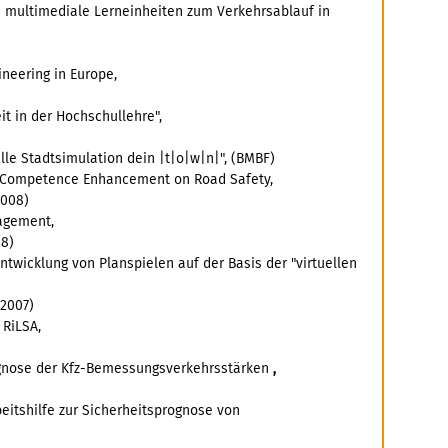
- multimediale Lerneinheiten zum Verkehrsablauf in
neering in Europe,
t in der Hochschullehre",
lle Stadtsimulation dein |t|o|w|n|", (BMBF)
n Competence Enhancement on Road Safety,
2008)
agement,
08)
twicklung von Planspielen auf der Basis der "virtuellen
 2007)
 RiLSA,
gnose der Kfz-Bemessungsverkehrsstärken
,
eitshilfe zur Sicherheitsprognose von