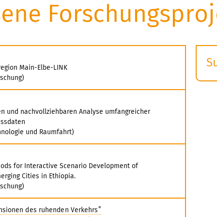
ene Forschungsproj
S
region Main-Elbe-LINK
E
rschung)
s
en und nachvollziehbaren Analyse umfangreicher
essdaten
hnologie und Raumfahrt)
hods for Interactive Scenario Development of
erging Cities in Ethiopia.
rschung)
nsionen des ruhenden Verkehrs”