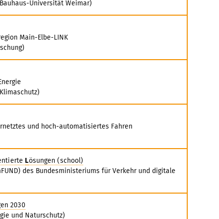
 (Bauhaus-Universität Weimar)
region Main-Elbe-LINK
rschung)
Energie
 Klimaschutz)
vernetztes und hoch-automatisiertes Fahren
entierte
L
ösungen (school)
UND) des Bundesministeriums für Verkehr und digitale
gen 2030
rgie und Naturschutz)