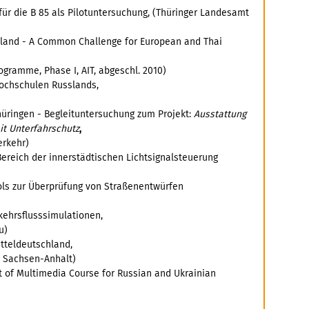
ür die B 85 als Pilotuntersuchung, (Thüringer Landesamt
ailand - A Common Challenge for European and Thai
rogramme, Phase I, AIT, abgeschl. 2010)
Hochschulen Russlands,
hüringen - Begleituntersuchung zum Projekt:
Ausstattung
it Unterfahrschutz
,
erkehr)
Bereich der innerstädtischen Lichtsignalsteuerung
ols zur Überprüfung von Straßenentwürfen
kehrsflusssimulationen,
u)
tteldeutschland,
d Sachsen-Anhalt)
 of Multimedia Course for Russian and Ukrainian