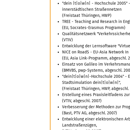
"dein |t|o|w|n| - Hochschule 2005" 
innerstädtischen Straßennetzen
(Freistaat Thüringen, HWP)
TREE - Teaching and Research in Engi
(EU, Socrates-Erasmus Programm)
Qualitätsnetzwerk "Verkehrssicherhei
(VTIV)
Entwicklung der Lernsoftware "Virtue
NICE on RoadS - EU-Asia Network I
(EU, Asia Link-Programm, abgeschl. 
Einsatz von Galileo im Verkehrsman
(BMVBS, pwp-Systems, abgeschl. 20
"dein|t|o|w|n|-Hochschule 2004" - En
Stadtsimulation dein|t|o|w|n|",
(Freistaat Thüringen, HWP, abgeschl.
Erstellung eines Praxisleitfadens zur
(VTIV, abgeschl. 2007)
Verbesserung der Methoden zur Pro
(Bast, PTV AG, abgeschl. 2007)
Entwicklung einer elektronischen Arb
Landstraßenzügen,