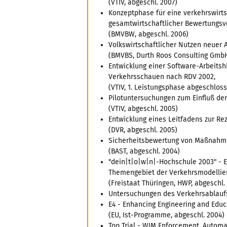
(VTIV, abgeschl. 2007)
Konzeptphase für eine verkehrswirts
gesamtwirtschaftlicher Bewertungsve
(BMVBW, abgeschl. 2006)
Volkswirtschaftlicher Nutzen neuer
(BMVBS, Durth Roos Consulting Gmb
Entwicklung einer Software-Arbeitsh
Verkehrsschauen nach RDV 2002,
(VTIV, 1. Leistungsphase abgeschloss
Pilotuntersuchungen zum Einfluß der
(VTIV, abgeschl. 2005)
Entwicklung eines Leitfadens zur Rez
(DVR, abgeschl. 2005)
Sicherheitsbewertung von Maßnahmen
(BAST, abgeschl. 2004)
"dein|t|o|w|n|-Hochschule 2003" - 
Themengebiet der Verkehrsmodellie
(Freistaat Thüringen, HWP, abgeschl.
Untersuchungen des Verkehrsablaufs 
E4 - Enhancing Engineering and Educ
(EU, Ist-Programme, abgeschl. 2004)
Top Trial - WIM Enforcement, Automa