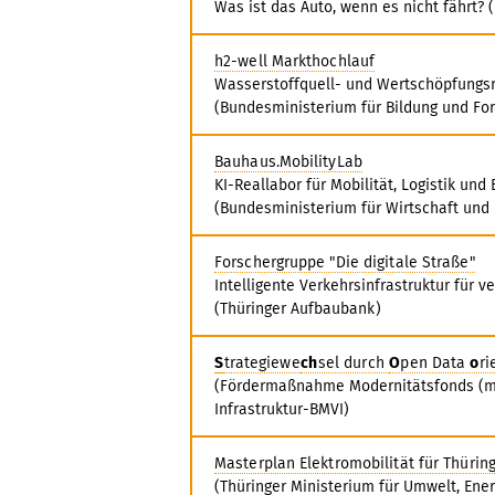
Was ist das Auto, wenn es nicht fährt?
h2-well Markthochlauf
Wasserstoffquell- und Wertschöpfungs
(Bundesministerium für Bildung und Fo
Bauhaus.MobilityLab
KI-Reallabor für Mobilität, Logistik und 
(Bundesministerium für Wirtschaft und
Forschergruppe "Die digitale Straße"
Intelligente Verkehrsinfrastruktur für 
(Thüringer Aufbaubank)
S
trategiewe
ch
sel durch
O
pen Data
o
ri
(Fördermaßnahme Modernitätsfonds (mF
Infrastruktur-BMVI)
Masterplan Elektromobilität für Thürin
(Thüringer Ministerium für Umwelt, Ene