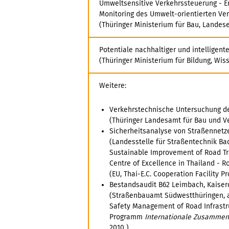
Umweltsensitive Verkehrssteuerung - Er
Monitoring des Umwelt-orientierten V
(Thüringer Ministerium für Bau, Landese
Potentiale nachhaltiger und intelligente
(Thüringer Ministerium für Bildung, Wis
Weitere:
Verkehrstechnische Untersuchung de
(Thüringer Landesamt für Bau und Ve
Sicherheitsanalyse von Straßennetz
(Landesstelle für Straßentechnik B
Sustainable Improvement of Road Tra
Centre of Excellence in Thailand - R
(EU, Thai-E.C. Cooperation Facility P
Bestandsaudit B62 Leimbach, Kaiser
(Straßenbauamt Südwestthüringen, a
Safety Management of Road Infrastru
Programm
Internationale Zusammena
2010 )