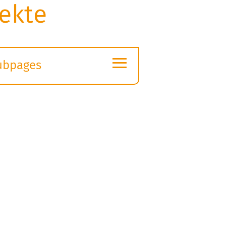
ekte
≡
ubpages
xpand
ubmenu