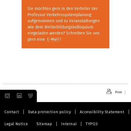
Sie möchten gern in den Verteiler der
Professur Verkehrssystemplanung
aufgenommen und zu Veranstaltungen
wie dem Weiterbildungskolloquium
eingeladen werden? Schreiben Sie uns
gern eine
E-Mail
!
Print
Contact
Data protection policy
Accessibility Statement
Legal Notice
Sitemap
Internal
TYPO3