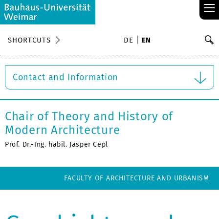
≡
S
SHORTCUTS
DE
EN
Se
Contact and Information
Chair of Theory and History of
Modern Architecture
Prof. Dr.-Ing. habil. Jasper Cepl
FACULTY OF ARCHITECTURE AND URBANISM