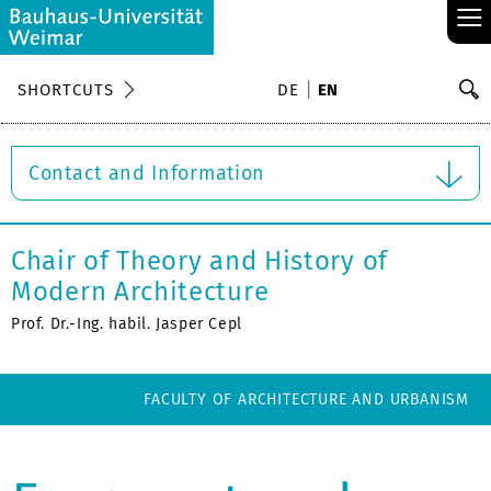
≡
S
SHORTCUTS
DE
EN
Se
Contact and Information
Chair of Theory and History of
Modern Architecture
Prof. Dr.-Ing. habil. Jasper Cepl
FACULTY OF ARCHITECTURE AND URBANISM