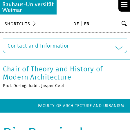
≡
S
SHORTCUTS
DE
EN
Se
Contact and Information
Chair of Theory and History of
Modern Architecture
Prof. Dr.-Ing. habil. Jasper Cepl
FACULTY OF ARCHITECTURE AND URBANISM