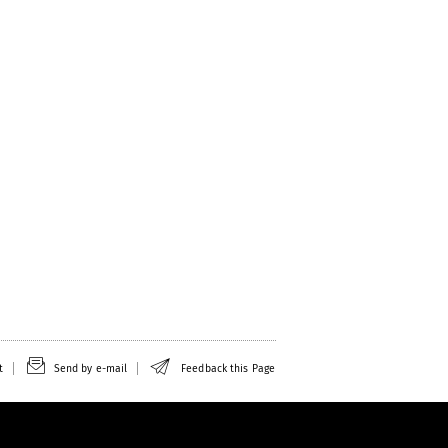
t
Send by e-mail
Feedback this Page