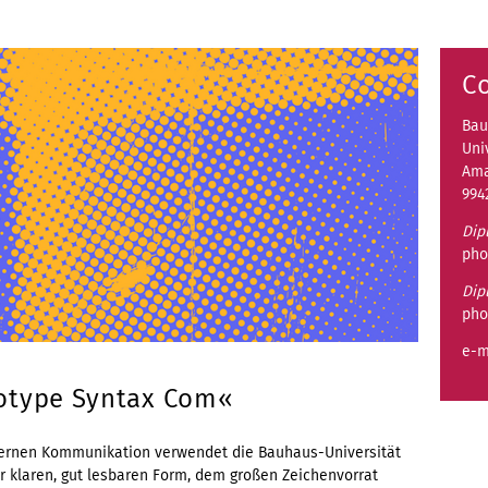
C
Bau
Uni
Ama
994
Dip
pho
Dip
pho
e-m
notype Syntax Com«
ternen Kommunikation verwendet die Bauhaus-Universität
rer klaren, gut lesbaren Form, dem großen Zeichenvorrat