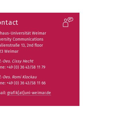
ontact
haus-Universität Weimar
versity Communications
lienstraße 13, 2nd floor
23 Weimar
l.-Des. Cissy Hecht
ne: +49 (0) 36 43/58 11 79
l.-Des. Romi Klockau
ne: +49 (0) 36 43/58 11 66
ail:
grafik[at]uni-weimar.de