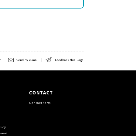
t
Send by e-mail
Feedback this Page
CONTACT
Contact form
licy
ement