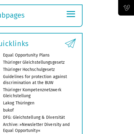
Official LinkedIn account of the Bauhaus-Universität Weimar
≡
ubpages
Official Vimeo channel of the Bauhaus-Universität Weimar
xpand
ubmenu
uicklinks
Equal Opportunity Plans
Thüringer Gleichstellungsgesetz
Thüringer Hochschulgesetz
Guidelines for protection against
discrimination at the BUW
Thüringer Kompetenznetzwerk
Gleichstellung
Lakog Thüringen
bukof
DFG: Gleichstellung & Diversität
Archive: »Newsletter Diversity and
Equal Opportunity«