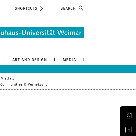
Search
SHORTCUTS
ART AND DESIGN
MEDIA
 Vielfalt
Communities & Vernetzung
Official Instagram account of the Bauhaus-Universität Weimar