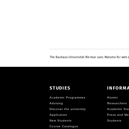
The Bauhaus-Universität Weimar uses Matomo for web a
STUDIES
INFORM
Academic Programmes
Alumni
Advising
Researchers
Discover the university
Academic Sta
Application
Press and Me
New Students
Students
Course Catalogue