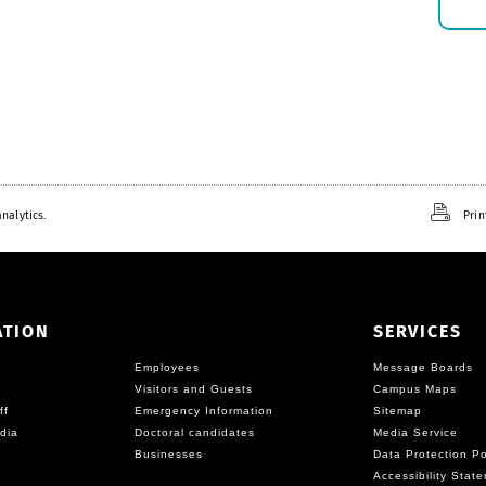
nalytics.
Prin
ATION
SERVICES
Employees
Message Boards
Visitors and Guests
Campus Maps
ff
Emergency Information
Sitemap
dia
Doctoral candidates
Media Service
Businesses
Data Protection Po
Accessibility Stat