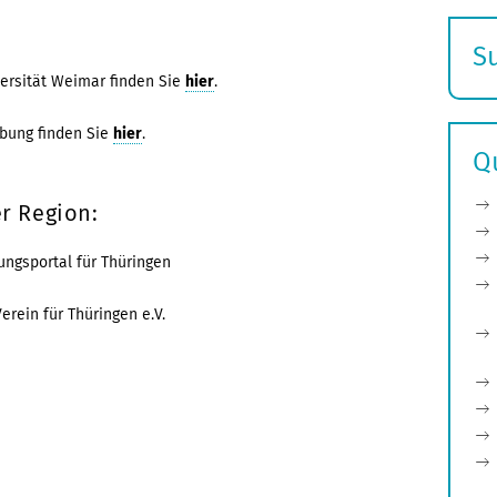
S
E
rsität Weimar finden Sie
hier
.
s
bung finden Sie
hier
.
Q
r Region:
ungsportal für Thüringen
rein für Thüringen e.V.