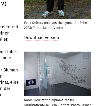
.V.)
Felix Deiters receives the Lyonel Art Prize
reiert mit
2023; Photo: Jasper Venter
 einen
Download version
lier,
eit führt
ammen:
er Blumen
r
ints, eine
n der
p-
e
Room view of the diploma thesis
»(un)patient« by Felix Deiters; Photo: Jasper