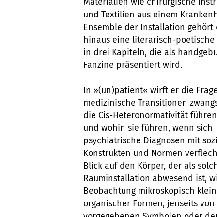
Materialien wie chirurgische Ins
und Textilien aus einem Kranken
Ensemble der Installation gehört
hinaus eine literarisch-poetische
in drei Kapiteln, die als handge
Fanzine präsentiert wird.
In »(un)patient« wirft er die Frage
medizinische Transitionen zwangs
die Cis-Heteronormativität führen
und wohin sie führen, wenn sich
psychiatrische Diagnosen mit soz
Konstrukten und Normen verflech
Blick auf den Körper, der als solc
Rauminstallation abwesend ist, wi
Beobachtung mikroskopisch klein
organischer Formen, jenseits von
vorgegebenen Symbolen oder d