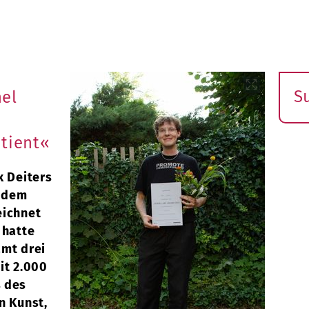
S
nel
E
s
atient«
x Deiters
t dem
eichnet
 hatte
amt drei
it 2.000
s des
n Kunst,