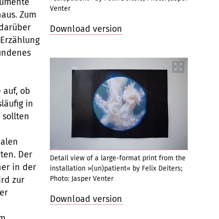
trumente
Venter
haus. Zum
 darüber
Download version
 Erzählung
bundenes
 auf, ob
läufig in
 sollten
ialen
ten. Der
Detail view of a large-format print from the
her in der
installation »(un)patient« by Felix Deiters;
rd zur
Photo: Jasper Venter
er
Download version
em