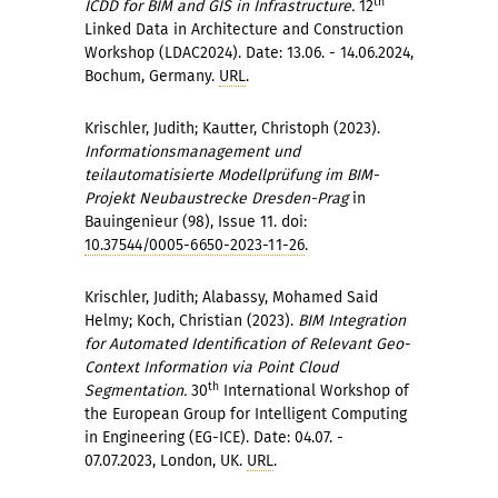
th
ICDD for BIM and GIS in Infrastructure.
12
Linked Data in Architecture and Construction
Workshop (LDAC2024). Date: 13.06. - 14.06.2024,
Bochum, Germany.
URL
.
Krischler, Judith; Kautter, Christoph (2023).
Informationsmanagement und
teilautomatisierte Modellprüfung im BIM-
Projekt Neubaustrecke Dresden-Prag
in
Bauingenieur (98), Issue 11. doi:
10.37544/0005-6650-2023-11-26
.
Krischler, Judith; Alabassy, Mohamed Said
Helmy; Koch, Christian (2023).
BIM Integration
for Automated Identification of Relevant Geo-
Context Information via Point Cloud
th
Segmentation.
30
International Workshop of
the European Group for Intelligent Computing
in Engineering (EG-ICE). Date: 04.07. -
07.07.2023, London, UK.
URL
.