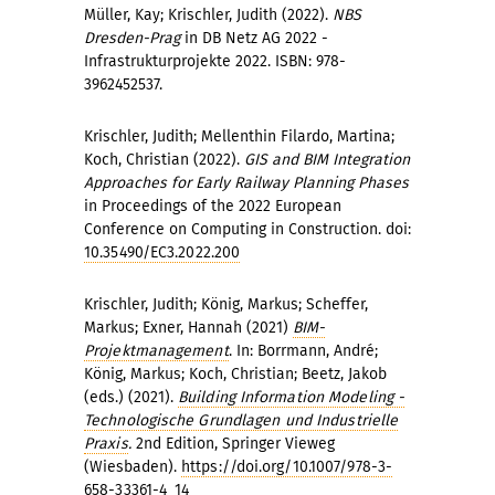
Müller, Kay; Krischler, Judith (2022).
NBS
Dresden-Prag
in DB Netz AG 2022 -
Infrastrukturprojekte 2022. ISBN: 978-
3962452537.
Krischler, Judith; Mellenthin Filardo, Martina;
Koch, Christian (2022).
GIS and BIM Integration
Approaches for Early Railway Planning Phases
in Proceedings of the 2022 European
Conference on Computing in Construction. doi:
10.35490/EC3.2022.200
Krischler, Judith; König, Markus; Scheffer,
Markus; Exner, Hannah (2021)
BIM-
Projektmanagement
. In: Borrmann, André;
König, Markus; Koch, Christian; Beetz, Jakob
(eds.) (2021).
Building Information Modeling -
Technologische Grundlagen und Industrielle
Praxis
.
2nd Edition, Springer Vieweg
(Wiesbaden).
https://doi.org/10.1007/978-3-
658-33361-4_14