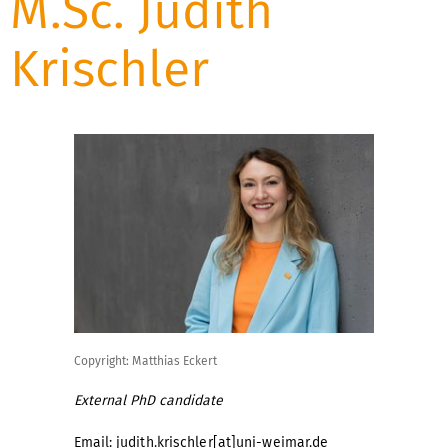
M.Sc. Judith
Krischler
Copyright: Matthias Eckert
External PhD candidate
Email:
judith.krischler[at]uni-weimar.de