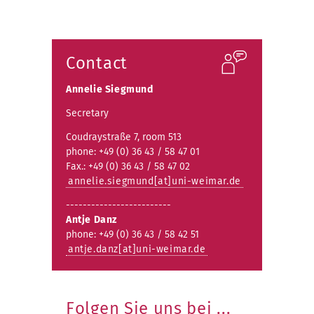
t
Contact
Annelie Siegmund
Secretary
Coudraystraße 7, room 513
phone: +49 (0) 36 43 / 58 47 01
Fax.: +49 (0) 36 43 / 58 47 02
annelie.siegmund[at]uni-weimar.de
-------------------------
Antje Danz
phone: +49 (0) 36 43 / 58 42 51
antje.danz[at]uni-weimar.de
Folgen Sie uns bei ...