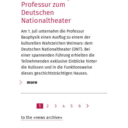
Professur zum
Deutschen
Nationaltheater
Am 1. Juli unternahm die Professur
Bauphysik einen Ausflug zu einem der
kulturellen Wahrzeichen Weimars: dem
Deutschen Nationaltheater (DNT). Bei
einer spannenden Führung erhielten die
Teilnehmenden exklusive Einblicke hinter
die Kulissen und in die Funktionsweise
dieses geschichtsträchtigen Hauses.
more
1
2
3
4
5
6
n
e
to the »news archive«
x