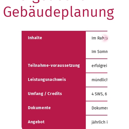
Gebäudeplanung
Inhalte
Im Rahmen der Veran
Im Sommersemester 2
Teilnahme-voraussetzung
erfolgreich abgesch
Leistungsnachweis
mündliche Prüfung
Umfang / Credits
4 SWS, 6 ECTS
Dokumente
Dokumente zur Vorl
Angebot
jährlich im Sommer