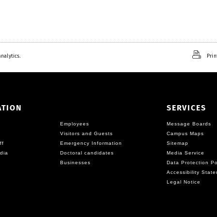
nalytics.
Prin
ATION
SERVICES
Employees
Message Boards
Visitors and Guests
Campus Maps
ff
Emergency Information
Sitemap
dia
Doctoral candidates
Media Service
Businesses
Data Protection Po
Accessibility Stat
Legal Notice