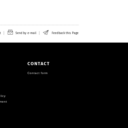
t
Send by e-mail
Feedback this Page
CONTACT
Contact form
licy
ement